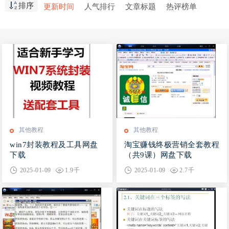
排序
更新时间
人气排行
文章标题
热评榜单
摄影
其他教程
其他教程
win7封装教程及工具网盘
淘宝赚钱终极营销全套教程
下载
（共9课）网盘下载
2025-01-09
1.9千
2025-01-09
2.7千