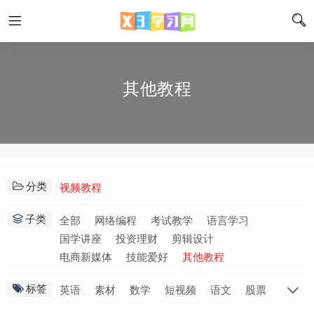
其他教程
分类
视频教程
子类
全部
网络编程
考试教学
语言学习
国学讲座
投资理财
剪辑设计
电商新媒体
技能爱好
其他教程
标签
英语
素材
数学
短视频
语文
股票
抖音
手机摄影
Python
拼多多
剪辑