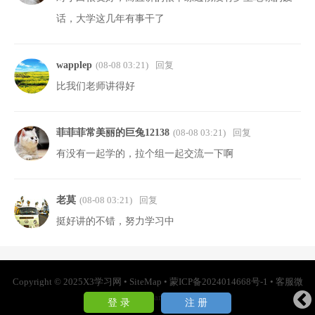
话，大学这几年有事干了
wapplep
(08-08 03:21)
回复
比我们老师讲得好
菲菲菲常美丽的巨兔12138
(08-08 03:21)
回复
有没有一起学的，拉个组一起交流一下啊
老莫
(08-08 03:21)
回复
挺好讲的不错，努力学习中
Copyright © 2025
X3学习网
•
SiteMap
•
蒙ICP备2024014668号-1
• 客服微
信：lampnet
登 录
注 册